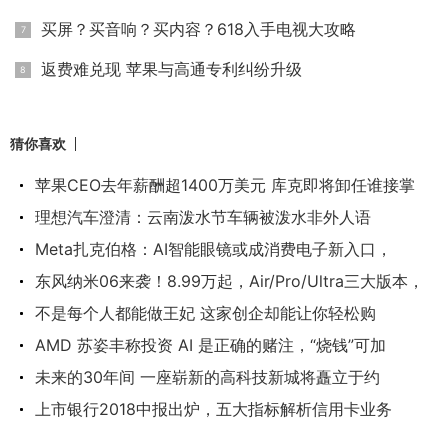
买屏？买音响？买内容？618入手电视大攻略
返费难兑现 苹果与高通专利纠纷升级
猜你喜欢
苹果CEO去年薪酬超1400万美元 库克即将卸任谁接掌
理想汽车澄清：云南泼水节车辆被泼水非外人语
Meta扎克伯格：AI智能眼镜或成消费电子新入口，
东风纳米06来袭！8.99万起，Air/Pro/Ultra三大版本，
不是每个人都能做王妃 这家创企却能让你轻松购
AMD 苏姿丰称投资 AI 是正确的赌注，“烧钱”可加
未来的30年间 一座崭新的高科技新城将矗立于约
上市银行2018中报出炉，五大指标解析信用卡业务