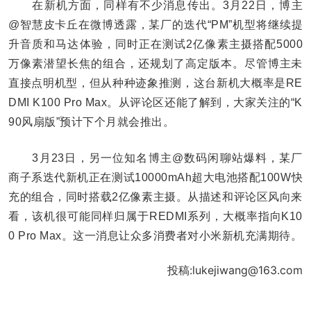
在新机方面，同样有不少消息传出。3月22日，博主
@智慧皮卡丘在微博透露，某厂的迭代“PM”机型将继续提
升音质和马达体验，同时正在测试2亿像素主摄搭配5000
万像素潜望长焦的组合，还规划了高定版本。尽管博主未
直接点明机型，但从种种迹象推测，这台新机大概率是RE
DMI K100 Pro Max。从评论区还能了解到，大家关注的“K
90风扇版”预计下个月就会推出。
3月23日，另一位知名博主@数码闲聊站爆料，某厂
商子系迭代新机正在测试10000mAh超大电池搭配100W快
充的组合，同时搭载2亿像素主摄。从描述和评论区风向来
看，该机很可能同样归属于REDMI系列，大概率指向K10
0 Pro Max。这一消息让众多消费者对小米新机充满期待。
投稿:lukejiwang@163.com