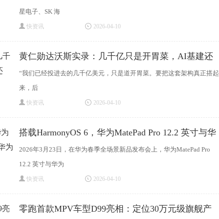
星电子、SK 海
快资讯
2026-04-10
黄仁勋达沃斯实录：几千亿只是开胃菜，AI基建还
“我们已经投进去的几千亿美元，只是道开胃菜。要把这套架构真正搭起
来，后
快资讯
2026-04-10
搭载HarmonyOS 6，华为MatePad Pro 12.2 英寸与华
为Mat
2026年3月23日，在华为春季全场景新品发布会上，华为MatePad Pro
12.2 英寸与华为
快资讯
2026-04-10
零跑首款MPV车型D99亮相：定位30万元级旗舰产