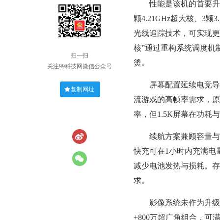
性能是该机的首要升级方
颗4.21GHz超大核、3颗3
光线追踪技术，可实现更
核”通过重构系统调度机
扫一扫
烫。
关注99科技网微信公众号
屏幕配置延续电竞导向设计。
复制网址
流游戏的高帧率需求，原
率，但1.5K屏幕在功
续航方案兼顾容量与效率
快充可在1小时内充满电
减少电池发热与损耗。存
求。
影像系统未作为升级重点
+800万超广角组合，