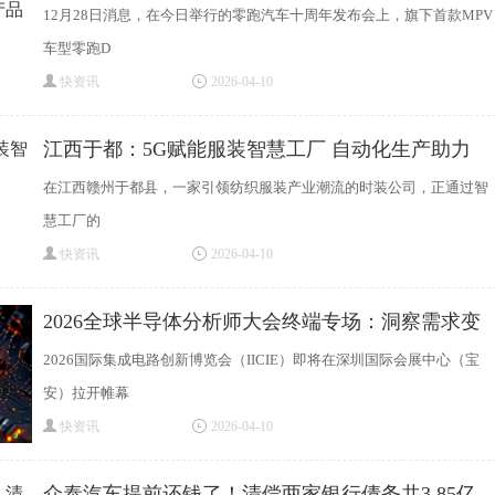
品
12月28日消息，在今日举行的零跑汽车十周年发布会上，旗下首款MPV
车型零跑D
快资讯
2026-04-10
江西于都：5G赋能服装智慧工厂 自动化生产助力
在江西赣州于都县，一家引领纺织服装产业潮流的时装公司，正通过智
慧工厂的
快资讯
2026-04-10
2026全球半导体分析师大会终端专场：洞察需求变
2026国际集成电路创新博览会（IICIE）即将在深圳国际会展中心（宝
安）拉开帷幕
快资讯
2026-04-10
众泰汽车提前还钱了！清偿两家银行债务共3.85亿