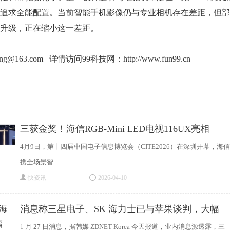
追求全能配置。当前智能手机影像仍与专业相机存在差距，但部
升级，正在缩小这一差距。
ang@163.com 详情访问99科技网：
http://www.fun99.cn
三获金奖！海信RGB-Mini LED电视116UX亮相
CITE2026获评
4月9日，第十四届中国电子信息博览会（CITE2026）在深圳开幕，海信
携全场景智
快资讯
2026-04-10
消息称三星电子、SK 海力士已与苹果谈判，大幅
1 月 27 日消息，据韩媒 ZDNET Korea 今天报道，业内消息源透露，三