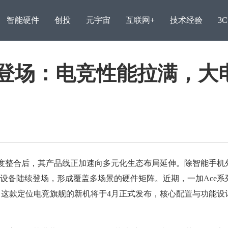
智能硬件
创投
元宇宙
互联网+
技术经验
3
月登场：电竞性能拉满，大
度整合后，其产品线正加速向多元化生态布局延伸。除智能手机
设备陆续登场，形成覆盖多场景的硬件矩阵。近期，一加Ace系
王自如再陷债务纠纷，因2
版，这款定位电竞旗舰的新机将于4月正式发布，核心配置与功能设
万元案