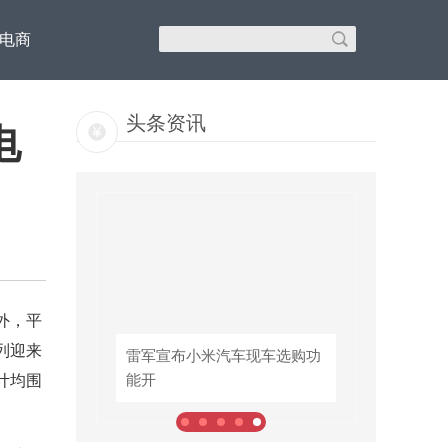
C电商
头条资讯
电
外，平
列迎来
46
雷军宣布小米汽车现车选购功
雷军宣布小米汽车现车选购功
计均围
能开
能开