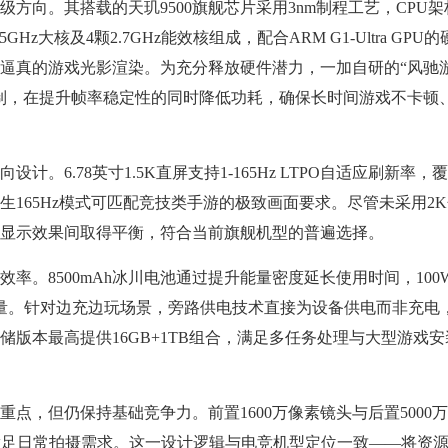
向。其搭载的天玑9500旗舰芯片采用3nm制程工艺，CPU架
.5GHz大核及4颗2.7GHz能效核组成，配合ARM G1-Ultra GPU
逼真的游戏光影渲染。为充分释放硬件潜力，一加自研的“风驰
制，在提升帧率稳定性的同时降低功耗，确保长时间游戏不卡顿
6.78英寸1.5K直屏支持1-165Hz LTPO自适应刷新率，
生165Hz模式可匹配竞技类手游的极致画面要求。尽管未采用2
耗与显示效果间取得平衡，符合当前旗舰机型的普遍选择。
。8500mAh冰川电池通过提升能量密度延长使用时间，100
量。针对边充边玩场景，旁路供电技术直接为设备供电而非充电
储版本最高提供16GB+1TB组合，满足多任务处理与大型游戏安
，但仍保持基础竞争力。前置1600万像素镜头与后置5000
可满足日常拍摄需求。这一设计逻辑与电竞机型定位一致——将资