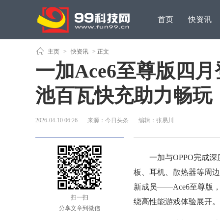
首页
快资讯
原创观点
主页
>
快资讯
> 正文
一加Ace6至尊版四
池百瓦快充助力畅玩
2026-04-10 06:26
来源：今日头条
编辑：张易川
一加与OPPO完成深
板、耳机、散热器等周边
新成员——Ace6至尊
扫一扫
绕高性能游戏体验展开。
分享文章到微信