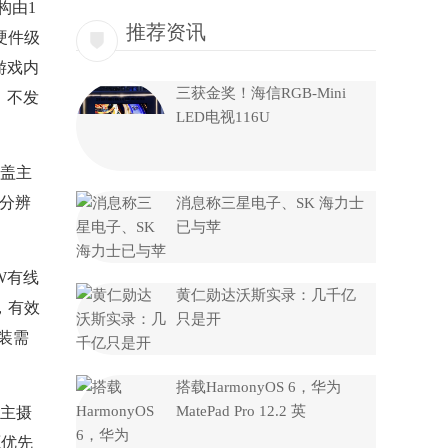
构由1
推荐资讯
的硬件级
游戏内
三获金奖！海信RGB-Mini
、不发
LED电视116U
覆盖主
K分辨
消息称三星电子、SK 海力士
已与苹
W有线
黄仁勋达沃斯实录：几千亿
，有效
只是开
装需
搭载HarmonyOS 6，华为
MatePad Pro 12.2 英
万主摄
源优先