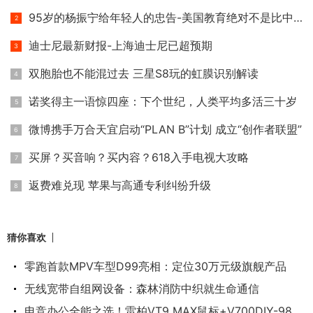
95岁的杨振宁给年轻人的忠告-美国教育绝对不是比中国好
迪士尼最新财报-上海迪士尼已超预期
双胞胎也不能混过去 三星S8玩的虹膜识别解读
诺奖得主一语惊四座：下个世纪，人类平均多活三十岁
微博携手万合天宜启动“PLAN B”计划 成立“创作者联盟”
买屏？买音响？买内容？618入手电视大攻略
返费难兑现 苹果与高通专利纠纷升级
猜你喜欢
零跑首款MPV车型D99亮相：定位30万元级旗舰产品
无线宽带自组网设备：森林消防中织就生命通信
电竞办公全能之选！雷柏VT9 MAX鼠标+V700DIY-98键盘