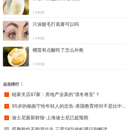
1小时前
只涂睫毛打底膏可以吗
1小时前
榴莲有点酸吃了怎么补救
1小时前
点击排行
链家关店87家：房地产业真的“凛冬将至”？
95岁的杨振宁给年轻人的忠告-美国教育绝对不是比中国好
迪士尼最新财报-上海迪士尼已超预期
双胞胎也不能混过去 三星S8玩的虹膜识别解读