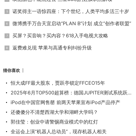
诺奖得主一语惊四座：下个世纪，人类平均多活三十岁
微博携手万合天宜启动“PLAN B”计划 成立“创作者联盟”
买屏？买音响？买内容？618入手电视大攻略
返费难兑现 苹果与高通专利纠纷升级
猜你喜欢
恒大成FF最大股东，贾跃亭锁定FFCEO15年
2025年6月TOP500超算榜：德国JUPITER测试系统跃居第
iPod在中国官网售罄 前两天苹果宣布iPod产品停产
还傻傻分不清楚西湖大学和湖畔大学吗？
郭佳莹：创业中请警惕商业模式中的红灯
全运会上演“机器人总动员”，现存机器人相关