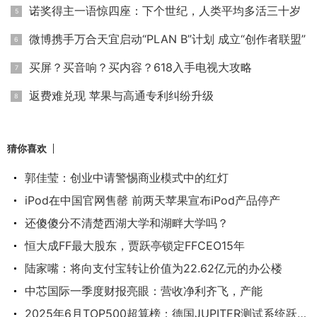
诺奖得主一语惊四座：下个世纪，人类平均多活三十岁
微博携手万合天宜启动“PLAN B”计划 成立“创作者联盟”
买屏？买音响？买内容？618入手电视大攻略
返费难兑现 苹果与高通专利纠纷升级
猜你喜欢
郭佳莹：创业中请警惕商业模式中的红灯
iPod在中国官网售罄 前两天苹果宣布iPod产品停产
还傻傻分不清楚西湖大学和湖畔大学吗？
恒大成FF最大股东，贾跃亭锁定FFCEO15年
陆家嘴：将向支付宝转让价值为22.62亿元的办公楼
中芯国际一季度财报亮眼：营收净利齐飞，产能
2025年6月TOP500超算榜：德国JUPITER测试系统跃居第