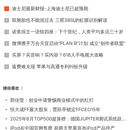
迪士尼最新财报-上海迪士尼已超预期
双胞胎也不能混过去 三星S8玩的虹膜识别解读
诺奖得主一语惊四座：下个世纪，人类平均多活三十岁
微博携手万合天宜启动“PLAN B”计划 成立“创作者联盟”
买屏？买音响？买内容？618入手电视大攻略
返费难兑现 苹果与高通专利纠纷升级
猜你喜欢
郭佳莹：创业中请警惕商业模式中的红灯
恒大成FF最大股东，贾跃亭锁定FFCEO15年
2025年6月TOP500超算榜：德国JUPITER测试系统跃居第
iPod在中国官网售罄 前两天苹果宣布iPod产品停产