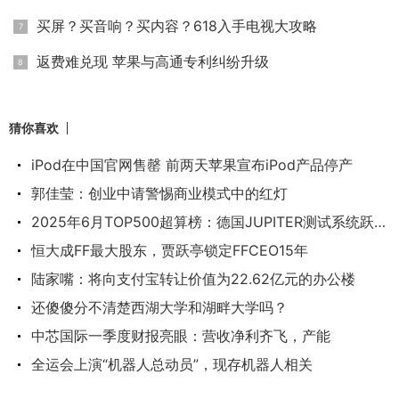
买屏？买音响？买内容？618入手电视大攻略
返费难兑现 苹果与高通专利纠纷升级
猜你喜欢
iPod在中国官网售罄 前两天苹果宣布iPod产品停产
郭佳莹：创业中请警惕商业模式中的红灯
2025年6月TOP500超算榜：德国JUPITER测试系统跃居第
恒大成FF最大股东，贾跃亭锁定FFCEO15年
陆家嘴：将向支付宝转让价值为22.62亿元的办公楼
还傻傻分不清楚西湖大学和湖畔大学吗？
中芯国际一季度财报亮眼：营收净利齐飞，产能
全运会上演“机器人总动员”，现存机器人相关