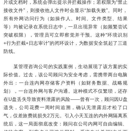
片或文档时，系统会弹出提示并拦截操作；若权限为“禁止
接收文件”，则接收他人文件时会显示“加载失败”。同时，
所有外网访问行为（如操作人、时间、文件类型、结果
等）均被记录在系统日志中，一旦出现异常（如频繁尝试
突破权限），管理员可立即察觉并干预。这种“环境识别
+行为拦截+日志审计”的闭环设计，为数据安全筑起了三道
防线。
某管理咨询公司的实践案例，生动展现了该方案的实
际价值。过去，该公司顾问为安全考虑，需携带两台电脑
外出：一台连内网存储客户资料（如财务数据、战略规
划），一台连外网与客户沟通。这种模式不仅繁琐，还存
在U盘丢失导致资料泄露的风险——曾有一次，顾问因U盘
遗失，公司花费一周时间追溯，确认无泄露后才松了口
气，仅差旅费就损失2万元。引入小天互连的内外网隔离系
统后，这一局面彻底改变：顾问在公司内网可自由编辑、