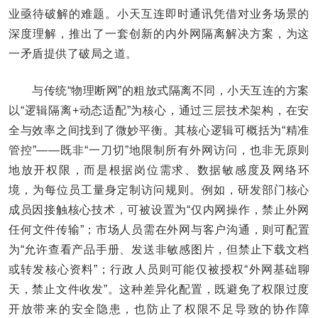
业亟待破解的难题。小天互连即时通讯凭借对业务场景的
深度理解，推出了一套创新的内外网隔离解决方案，为这
一矛盾提供了破局之道。
与传统“物理断网”的粗放式隔离不同，小天互连的方案
以“逻辑隔离+动态适配”为核心，通过三层技术架构，在安
全与效率之间找到了微妙平衡。其核心逻辑可概括为“精准
管控”——既非“一刀切”地限制所有外网访问，也非无原则
地放开权限，而是根据岗位需求、数据敏感度及网络环
境，为每位员工量身定制访问规则。例如，研发部门核心
成员因接触核心技术，可被设置为“仅内网操作，禁止外网
任何文件传输”；市场人员需在外网与客户沟通，则可配置
为“允许查看产品手册、发送非敏感图片，但禁止下载文档
或转发核心资料”；行政人员则可能仅被授权“外网基础聊
天，禁止文件收发”。这种差异化配置，既避免了权限过度
开放带来的安全隐患，也防止了权限不足导致的协作障