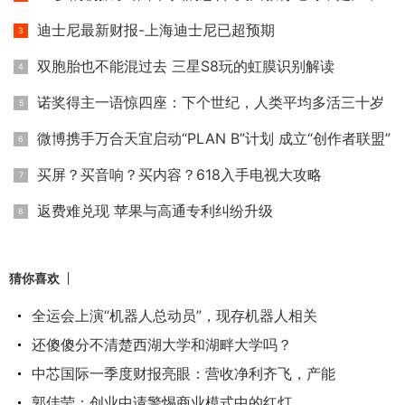
迪士尼最新财报-上海迪士尼已超预期
双胞胎也不能混过去 三星S8玩的虹膜识别解读
诺奖得主一语惊四座：下个世纪，人类平均多活三十岁
微博携手万合天宜启动“PLAN B”计划 成立“创作者联盟”
买屏？买音响？买内容？618入手电视大攻略
返费难兑现 苹果与高通专利纠纷升级
猜你喜欢
全运会上演“机器人总动员”，现存机器人相关
还傻傻分不清楚西湖大学和湖畔大学吗？
中芯国际一季度财报亮眼：营收净利齐飞，产能
郭佳莹：创业中请警惕商业模式中的红灯