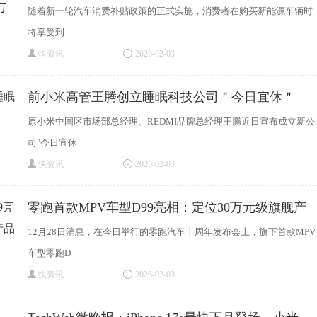
随着新一轮汽车消费补贴政策的正式实施，消费者在购买新能源车辆时
将享受到
快资讯
2026-02-03
前小米高管王腾创立睡眠科技公司＂今日宜休＂
原小米中国区市场部总经理、REDMI品牌总经理王腾近日宣布成立新公
司"今日宜休
快资讯
2026-02-03
零跑首款MPV车型D99亮相：定位30万元级旗舰产
品
12月28日消息，在今日举行的零跑汽车十周年发布会上，旗下首款MPV
车型零跑D
快资讯
2026-02-03