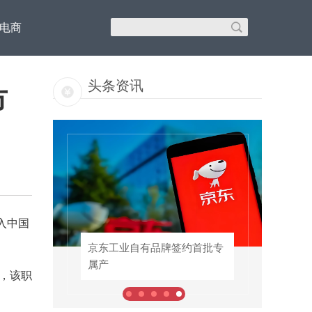
C电商
头条资讯
市
入中国
东方
京东工业自有品牌签约首批专
京东工业自有品牌签约首批专
属产
属产
，该职