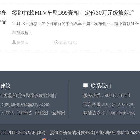
零跑首款MPV车型D99亮相：定位30万元级旗舰产
品
12月28日消息，在今日举行的零跑汽车十周年发布会上，旗下首款MPV
车型零跑D
快资讯
2026-02-03
诉建议
联系我们
mail将您的想法和建议发给我们
服务热线：400-8558-350
iujiukejiwang@163.com
官方客服QQ：3443764770
站：
IT人
宠物经
绿植迷
女邦网
微信公众号：jiujiukejiwang
ight © 2009-2025 99科技网—提供有价值的科技领域报道和服务
鄂ICP备20220