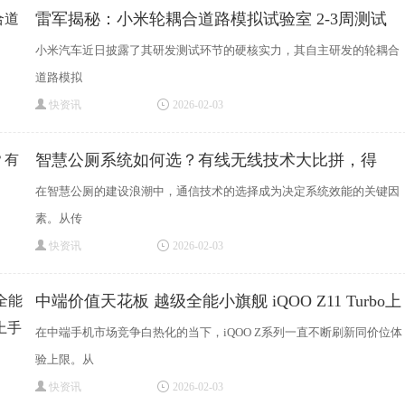
雷军揭秘：小米轮耦合道路模拟试验室 2-3周测试
小米汽车近日披露了其研发测试环节的硬核实力，其自主研发的轮耦合
道路模拟
快资讯
2026-02-03
智慧公厕系统如何选？有线无线技术大比拼，得
在智慧公厕的建设浪潮中，通信技术的选择成为决定系统效能的关键因
素。从传
快资讯
2026-02-03
中端价值天花板 越级全能小旗舰 iQOO Z11 Turbo上
手
在中端手机市场竞争白热化的当下，iQOO Z系列一直不断刷新同价位体
验上限。从
快资讯
2026-02-03