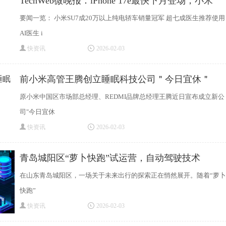
TechWeb微晚报：iPhone 17e最快下月登场，小米
SU7成
要闻一览： 小米SU7成20万以上纯电轿车销量冠军 超七成医生推荐使用
AI医生 i
快资讯
2026-02-03
前小米高管王腾创立睡眠科技公司＂今日宜休＂
原小米中国区市场部总经理、REDMI品牌总经理王腾近日宣布成立新公
司"今日宜休
快资讯
2026-02-03
青岛城阳区“萝卜快跑”试运营，自动驾驶技术
在山东青岛城阳区，一场关于未来出行的探索正在悄然展开。随着“萝卜
快跑”
快资讯
2026-02-03