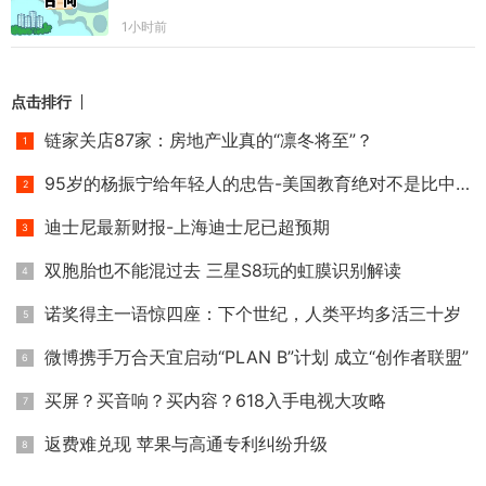
1小时前
点击排行
链家关店87家：房地产业真的“凛冬将至”？
95岁的杨振宁给年轻人的忠告-美国教育绝对不是比中国好
迪士尼最新财报-上海迪士尼已超预期
双胞胎也不能混过去 三星S8玩的虹膜识别解读
诺奖得主一语惊四座：下个世纪，人类平均多活三十岁
微博携手万合天宜启动“PLAN B”计划 成立“创作者联盟”
买屏？买音响？买内容？618入手电视大攻略
返费难兑现 苹果与高通专利纠纷升级