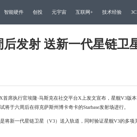
智能硬件
创投
元宇宙
互联网+
技术经验
3
周后发射 送新一代星链卫
eX首席执行官埃隆·马斯克在社交平台X上发文宣布，星舰V3版
将于六周后在得克萨斯州博卡奇卡的Starbase发射场进行。
王自如再陷债务纠纷，因2
万元案
将新一代星链卫星（V3）送入轨道，同时验证星舰V3的多项