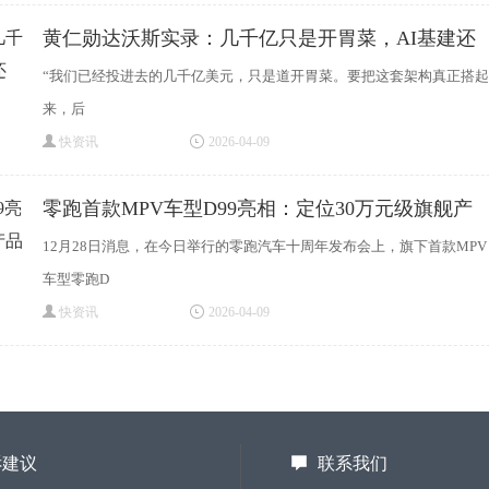
黄仁勋达沃斯实录：几千亿只是开胃菜，AI基建还
“我们已经投进去的几千亿美元，只是道开胃菜。要把这套架构真正搭起
来，后
快资讯
2026-04-09
零跑首款MPV车型D99亮相：定位30万元级旗舰产
品
12月28日消息，在今日举行的零跑汽车十周年发布会上，旗下首款MPV
车型零跑D
快资讯
2026-04-09
诉建议
联系我们