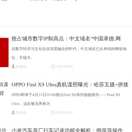
抢占城市数字IP制高点：中文域名“中国承德.网
在数字经济与文化自信深度融合的时代，中文域名已从单纯的网络地
址，升级为
快资讯
2026-04-09
OPPO Find X9 Ultra真机谍照曝光：哈苏五摄+拼接
背壳
OPPO即将于4月21日19:00推出Find X9系列旗舰新作——Find X9
Ultra，这款被业界称为
快资讯
2026-04-09
小米汽车原厂行车记录功能全解析：鸣笛等操作