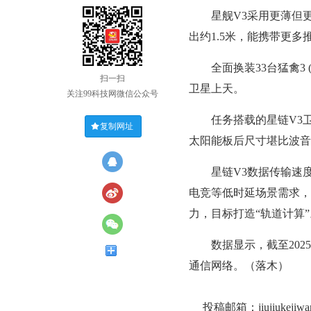
星舰V3采用更薄但更
出约1.5米，能携带更
全面换装33台猛禽3 (R
扫一扫
卫星上天。
关注99科技网微信公众号
任务搭载的星链V3卫星
复制网址
太阳能板后尺寸堪比波音
星链V3数据传输速度大
电竞等低时延场景需求，
力，目标打造“轨道计算”
数据显示，截至2025
通信网络。（落木）
投稿邮箱：jiujiukejiw