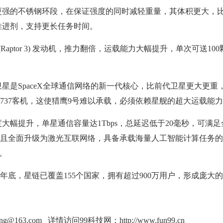
强的不锈钢环段，在保证强度的同时减轻重量，其体积更大，比
多推进剂，支持更长任务时间。
aptor 3) 发动机，推力翻倍，运载能力大幅提升，单次可送10
是SpaceX全球通信网络的新一代核心，比前代卫星更大更重
737客机，这使猎鹰9号难以承载，必须依赖星舰的超大运载能
幅提升，单星通信容量达1Tbps，总延迟低于20毫秒，可满足
且全面升级为激光互联网络，具备承载海量人工智能计算任务的
。
年底，星链已覆盖155个国家，拥有超过900万用户，形成庞大
ang@163.com 详情访问99科技网：
http://www.fun99.cn