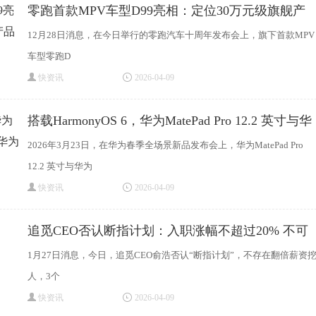
零跑首款MPV车型D99亮相：定位30万元级旗舰产
品
12月28日消息，在今日举行的零跑汽车十周年发布会上，旗下首款MPV
车型零跑D
快资讯
2026-04-09
搭载HarmonyOS 6，华为MatePad Pro 12.2 英寸与华
为Mat
2026年3月23日，在华为春季全场景新品发布会上，华为MatePad Pro
12.2 英寸与华为
快资讯
2026-04-09
追觅CEO否认断指计划：入职涨幅不超过20% 不可
能
1月27日消息，今日，追觅CEO俞浩否认“断指计划”，不存在翻倍薪资
人，3个
快资讯
2026-04-09