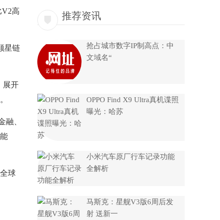
V2高
推荐资讯
抢占城市数字IP制高点：中
0颗星链
文域名“
，展开
力。
OPPO Find X9 Ultra真机谍照
曝光：哈苏
金融、
能
小米汽车原厂行车记录功能
全解析
的全球
马斯克：星舰V3版6周后发
射 送新一