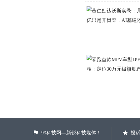
99科技网—新锐科技媒体！
投