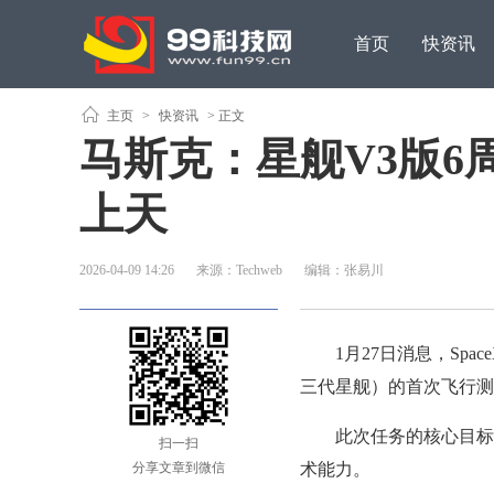
首页
快资讯
原创观点
主页
>
快资讯
> 正文
马斯克：星舰V3版6
上天
2026-04-09 14:26
来源：Techweb
编辑：张易川
1月27日消息，Spac
三代星舰）的首次飞行测试
此次任务的核心目标是
扫一扫
分享文章到微信
术能力。