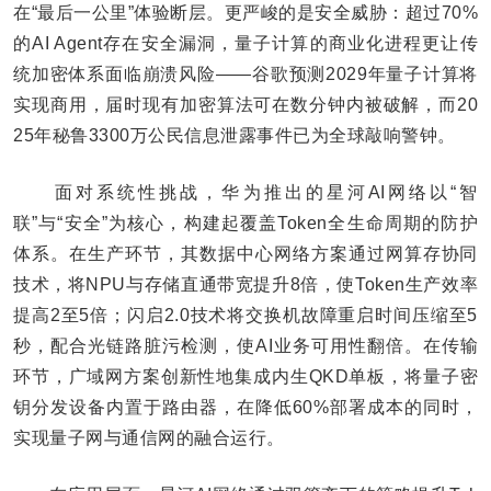
在“最后一公里”体验断层。更严峻的是安全威胁：超过70%
的AI Agent存在安全漏洞，量子计算的商业化进程更让传
统加密体系面临崩溃风险——谷歌预测2029年量子计算将
实现商用，届时现有加密算法可在数分钟内被破解，而20
25年秘鲁3300万公民信息泄露事件已为全球敲响警钟。
面对系统性挑战，华为推出的星河AI网络以“智
联”与“安全”为核心，构建起覆盖Token全生命周期的防护
体系。在生产环节，其数据中心网络方案通过网算存协同
技术，将NPU与存储直通带宽提升8倍，使Token生产效率
提高2至5倍；闪启2.0技术将交换机故障重启时间压缩至5
秒，配合光链路脏污检测，使AI业务可用性翻倍。在传输
环节，广域网方案创新性地集成内生QKD单板，将量子密
钥分发设备内置于路由器，在降低60%部署成本的同时，
实现量子网与通信网的融合运行。