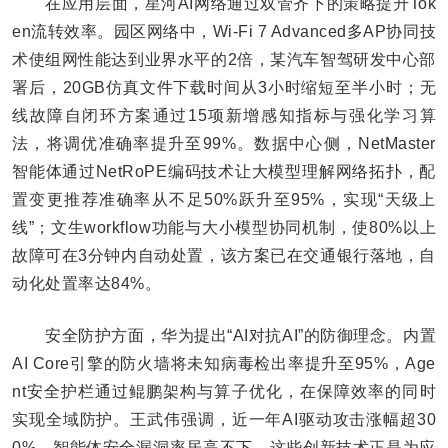
在应用层面，星河AI网络通过双管齐下的策略提升Tok
en流转效率。园区网络中，Wi-Fi 7 Advanced多AP协同技
术使组网性能达到业界水平的2倍，某汽车智驾研发中心部
署后，20GB仿真文件下载时间从3小时缩短至半小时；无
线故障自闭环方案通过15项新增感知指标与强化学习算
法，将调优准确率提升至99%。数据中心侧，NetMaster
智能体通过NetRoPE编码技术让大模型理解网络拓扑，配
置变更推荐准确率从不足50%跃升至95%，实现“天级上
线”；文生workflow功能与大小模型协同机制，使80%以上
故障可在3分钟内自动处置，该方案已在交通银行落地，自
动化处置率达84%。
安全防护方面，华为提出“AI对抗AI”的防御理念。内置
AI Core引擎的防火墙将未知病毒检出率提升至95%，Age
nt安全护栏通过鲲鹏架构与算子优化，在保障效率的同时
实现全域防护。王武伟强调，近一年AI驱动攻击涨幅超30
0%，智能体安全漏洞率居高不下，这些创新技术正是为应