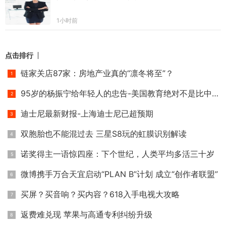
1小时前
点击排行
链家关店87家：房地产业真的“凛冬将至”？
95岁的杨振宁给年轻人的忠告-美国教育绝对不是比中国好
迪士尼最新财报-上海迪士尼已超预期
双胞胎也不能混过去 三星S8玩的虹膜识别解读
诺奖得主一语惊四座：下个世纪，人类平均多活三十岁
微博携手万合天宜启动“PLAN B”计划 成立“创作者联盟”
买屏？买音响？买内容？618入手电视大攻略
返费难兑现 苹果与高通专利纠纷升级