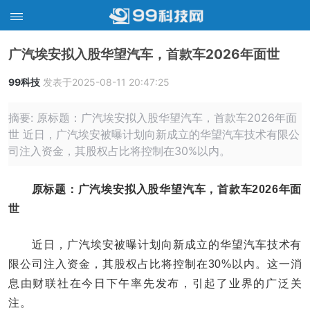
广汽埃安拟入股华望汽车，首款车2026年面世
99科技
发表于2025-08-11 20:47:25
摘要: 原标题：广汽埃安拟入股华望汽车，首款车2026年面
世 近日，广汽埃安被曝计划向新成立的华望汽车技术有限公
司注入资金，其股权占比将控制在30%以内。
原标题：广汽埃安拟入股华望汽车，首款车2026年面
世
近日，广汽埃安被曝计划向新成立的华望汽车技术有
限公司注入资金，其股权占比将控制在30%以内。这一消
息由财联社在今日下午率先发布，引起了业界的广泛关
注。