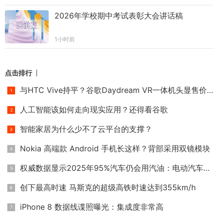
2026年学校期中考试表彰大会讲话稿
1小时前
点击排行
与HTC Vive持平？谷歌Daydream VR一体机头显售价或高达6000元
人工智能该如何走向现实应用？还得看谷歌
智能家居为什么少不了云平台的支撑？
Nokia 高端款 Android 手机长这样？背部采用双镜模块
权威数据显示2025年95%汽车仍会用汽油：电动汽车靠边
创下最高时速 马斯克的超级高铁时速达到355km/h
iPhone 8 数据线谍照曝光：集成度非常高