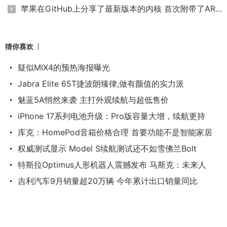
苹果在GitHub上分享了最新版本的内核 首次附带了ARM版本
猜你喜欢
疑似MIX4的预热海报曝光
Jabra Elite 65T捷波朗臻律,做有颜值的实力派
魅蓝5A悄然来袭 主打外观续航与超低售价
iPhone 17系列电池升级：Pro版容量大增，续航更持
库克：HomePod音箱价格合理 首要功能不是智能家居
权威测试显示 Model S续航测试还不如雪佛兰Bolt
特斯拉Optimus人形机器人震撼发布 马斯克：未来人
吉利汽车9月销量超20万辆 今年累计出口销量同比