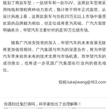
规划了两款车型：一款轿车和一款SUV。这两款车型将采
用纯电和增程两种动力形式，预计将于明年正式面世。从
设计风格上看，这两款新车与当前20万元以上市场中最受
欢迎的品牌颇为相似，但定位或将更为高端。广汽方面曾
明确表示，华望汽车主要针对的是30万元级市场。
随着广汽埃安投资的加入，华望汽车的未来发展无疑
将更加值得期待。广汽集团与华为的深度合作，将为华望
汽车带来前所未有的技术支撑与市场机遇。而华望汽车的
成功推出，也将进一步巩固广汽集团在行业内的领先地
位。
投稿:lukejiwang@163.com
你遇到过鬼打墙吗，科学家给出了合理解释！