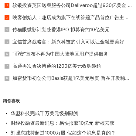
软银投资英国送餐服务公司Deliveroo超过930亿美金 估值逾10亿美
映客创始人：趣店成为旗下在线答题产品首位广告主 广告费为
传猫眼微影计划赴香港IPO 拟募资约10亿美元
宜信首席战略官：新兴科技的引入可以让金融更美好
“币安”宣布不再为中国大陆地区用户提供服务
高通再次否决博通的1200亿美元收购邀约
加密货币初创公司Basis获超1亿美元融资 旨在开发稳定加密货币
猜你喜欢
华盟科技完成千万美元级别融资
财经投融资最新消息：易快报获10亿元 新核云获
刘强东减持超过1000万股 假如这个消息是真的？