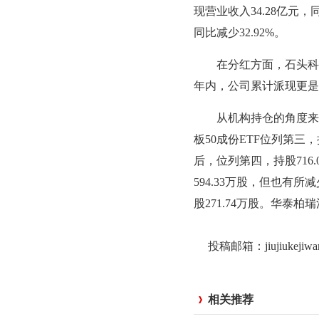
现营业收入34.28亿元，
同比减少32.92%。
在分红方面，石头科技自
年内，公司累计派现更是高
从机构持仓的角度来看，
板50成份ETF位列第三
后，位列第四，持股716
594.33万股，但也有
股271.74万股。华泰柏
投稿邮箱：jiujiukejiw
相关推荐