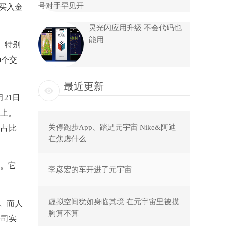
，买入金
灵光闪应用升级 不会代码也
能用
。特别
0个交
最近更新
21日
上。
关停跑步App、踏足元宇宙 Nike&阿迪
品占比
在焦虑什么
。它
李彦宏的车开进了元宇宙
虚拟空间犹如身临其境 在元宇宙里被摸
%。而人
胸算不算
公司实