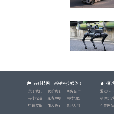
99科技网—新锐科技媒体！
投
关于我们
|
联系我们
|
商务合作
通过E-
寻求报道
|
免责声明
|
网站地图
稿件投诉：j
申请友链
|
加入我们
|
意见反馈
合作网