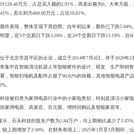
128.46万元，占总买入额的2.91%，而卖出额为0。大单方面
.41%，卖出则为468.06万元，占比10.61%。
表现，整体呈现下滑趋势。自年初以来，股价已下跌5.94%
，近5个交易日下跌3.10%，近20个交易日下跌13.19%，近6
。
京市昌平区的企业，成立于2014年7月4日，并于2020年2月
务集中在智能清洁机器人等智能硬件的设计、研发、生产和销售
看，智能扫地机及配件占据了90.82%的份额，其他智能电器产
2%。
技被归类为家用电器行业中的小家电类别，特别是清洁小家电
括家用电器、高派息、百元股、增持回购以及智能家居等。
，石头科技的股东户数为1.84万户，与上期相比减少了3.45
，较上期增加了3.58%。在财务表现上，2025年1月至3月期间，