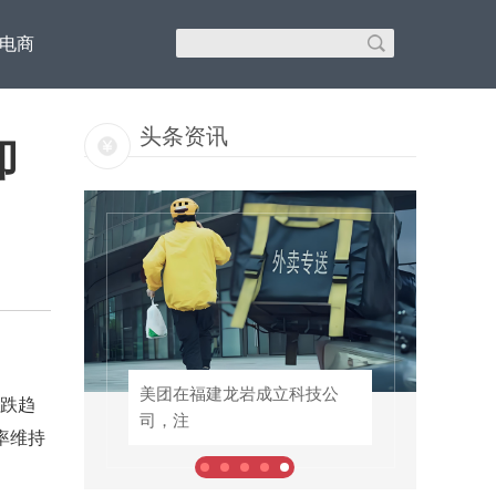
C电商
头条资讯
却
批专
美团在福建龙岩成立科技公
美团在福建龙岩成立科技公
下跌趋
司，注
司，注
手率维持