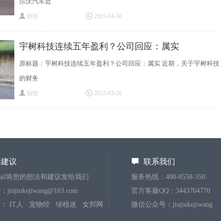
尔沃汽车近
创投
2025-04-30
宇树科技连续五年盈利？公司回应：属实
原标题：宇树科技连续五年盈利？公司回应：属实 近期，关于宇树科技
的财务
创投
2025-03-26
诉建议
联系我们
mail将您的想法和建议发给我们
服务热线：400-8558-350
iujiukejiwang@163.com
官方客服QQ：3443764770
站：
IT人
宠物经
绿植迷
女邦网
微信公众号：jiujiukejiwang