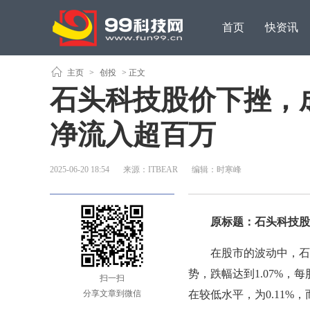
首页
快资讯
原创观点
主页
>
创投
> 正文
石头科技股价下挫，
净流入超百万
2025-06-20 18:54
来源：ITBEAR
编辑：时寒峰
原标题：石头科技股价
在股市的波动中，石头科
势，跌幅达到1.07%，每
扫一扫
分享文章到微信
在较低水平，为0.11%，