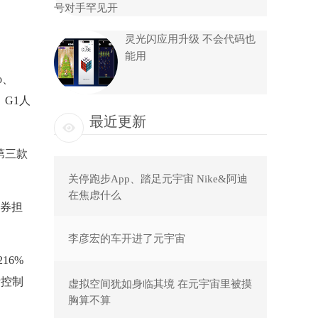
灵光闪应用升级 不会代码也
能用
o、
、G1人
最近更新
第三款
关停跑步App、踏足元宇宙 Nike&阿迪
在焦虑什么
券担
李彦宏的车开进了元宇宙
16%
计控制
虚拟空间犹如身临其境 在元宇宙里被摸
胸算不算